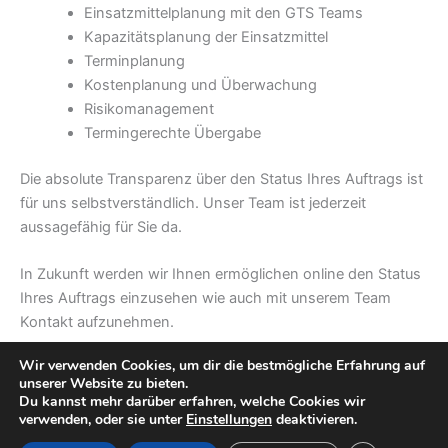
Einsatzmittelplanung mit den GTS Teams
Kapazitätsplanung der Einsatzmittel
Terminplanung
Kostenplanung und Überwachung
Risikomanagement
Termingerechte Übergabe
Die absolute Transparenz über den Status Ihres Auftrags ist
für uns selbstverständlich. Unser Team ist jederzeit
aussagefähig für Sie da.
In Zukunft werden wir Ihnen ermöglichen online den Status
Ihres Auftrags einzusehen wie auch mit unserem Team
Kontakt aufzunehmen.
Wir verwenden Cookies, um dir die bestmögliche Erfahrung auf
Copyright © 2026 | Präsentiert von
Astra-WordPress-Theme
unserer Website zu bieten.
Impressum
Du kannst mehr darüber erfahren, welche Cookies wir
verwenden, oder sie unter
Einstellungen
deaktivieren.
Datenschutzerklärung